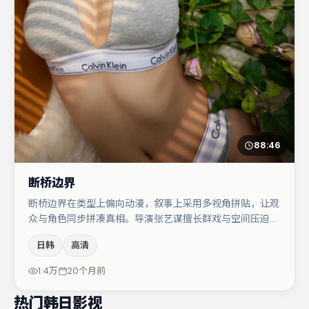
88:46
断桥边界
断桥边界在类型上偏向动漫，叙事上采用多视角拼贴，让观
众与角色同步拼凑真相。导演张艺谋擅长群戏与空间压迫
感，本片在视听语言上与题材形成互文。主演阵容包括马
日韩
高清
丽、于和伟、梁朝伟等，角色动机前后呼应，适合喜欢抠台
词与伏笔的观众。若你偏爱强类型与清晰主线，这部作品值
1.4万
20个月前
得关注。
热门韩日影视