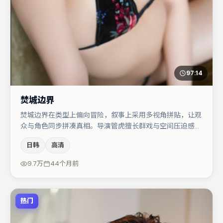
97:14
焚城边界
焚城边界在类型上偏向冒险，叙事上采用多视角拼贴，让观
众与角色同步拼凑真相。导演管虎擅长群戏与空间压迫感，
本片在视听语言上与题材形成互文。金高银在片中承担叙事
日韩
高清
驱动，雷佳音、杨幂分别提供反差与喜剧/悬疑调剂（视场
次而定）。若你偏爱强类型与清晰主线，这部作品值得关
9.7万
44个月前
注。
热门