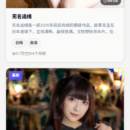
99:06
无名追缉
无名追缉是一部2015年前后完成的悬疑作品，故事发生在
日本语境下，主线清晰、副线饱满。文牧野执导本片，在场
面调度与表演节奏上保持一贯作者性，关键场次留白得当。
日韩
高清
大鹏在片中承担叙事驱动，白宇、张颂文分别提供反差与喜
剧/悬疑调剂（视场次而定）。整体完成度较高，适合周末
3.7万
134个月前
一口气追完。
最新