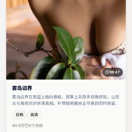
99:47
雾岛边界
雾岛边界在类型上偏向悬疑，叙事上采用多视角拼贴，让观
众与角色同步拼凑真相。朴赞郁把握商业节奏的同时保留人
物弧光，高潮戏信息密度高但不显凌乱。李光洁与文淇的对
日韩
高清
手戏构成全片情感锚点，雷佳音则以细节塑造推动谜题层层
揭开。节奏紧凑、反转有度，值得列入片单。
1.8万
9个月前