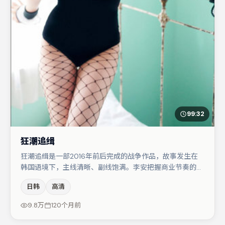
99:32
狂潮追缉
狂潮追缉是一部2016年前后完成的战争作品，故事发生在
韩国语境下，主线清晰、副线饱满。李安把握商业节奏的同
时保留人物弧光，高潮戏信息密度高但不显凌乱。裴斗娜在
日韩
高清
片中承担叙事驱动，沈腾、黄渤分别提供反差与喜剧/悬疑
调剂（视场次而定）。节奏紧凑、反转有度，值得列入片
9.8万
120个月前
单。