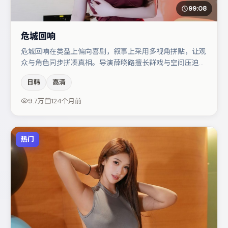
99:08
危城回响
危城回响在类型上偏向喜剧，叙事上采用多视角拼贴，让观
众与角色同步拼凑真相。导演薛晓路擅长群戏与空间压迫
感，本片在视听语言上与题材形成互文。孔刘在片中承担叙
日韩
高清
事驱动，张子枫、金高银分别提供反差与喜剧/悬疑调剂
（视场次而定）。整体完成度较高，适合周末一口气追完。
9.7万
124个月前
热门