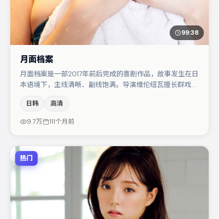
99:38
月面档案
月面档案是一部2017年前后完成的喜剧作品，故事发生在日
本语境下，主线清晰、副线饱满。导演维伦纽瓦擅长群戏与
空间压迫感，本片在视听语言上与题材形成互文。黄渤在片
日韩
高清
中承担叙事驱动，汤唯、李光洁分别提供反差与喜剧/悬疑
调剂（视场次而定）。整体完成度较高，适合周末一口气追
9.7万
111个月前
完。
热门