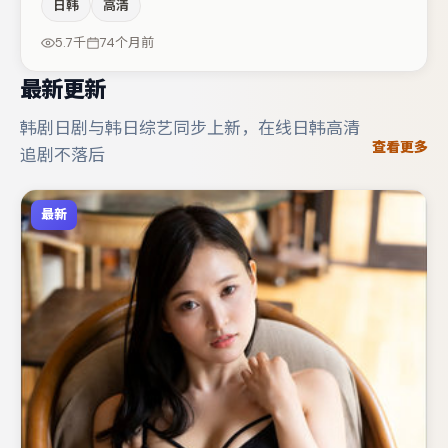
日韩
高清
龙的对手戏构成全片情感锚点，谭卓则以细节塑造推动谜题
层层揭开。整体完成度较高，适合周末一口气追完。
5.7千
74个月前
最新更新
韩剧日剧与韩日综艺同步上新，在线日韩高清
查看更多
追剧不落后
最新