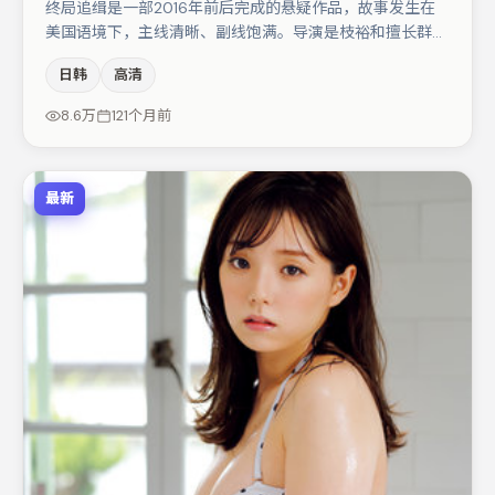
终局追缉是一部2016年前后完成的悬疑作品，故事发生在
美国语境下，主线清晰、副线饱满。导演是枝裕和擅长群戏
与空间压迫感，本片在视听语言上与题材形成互文。咏梅与
日韩
高清
文淇的对手戏构成全片情感锚点，张译则以细节塑造推动谜
题层层揭开。整体完成度较高，适合周末一口气追完。
8.6万
121个月前
最新