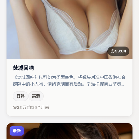
99:04
焚城回响
《焚城回响》以科幻为类型底色，将镜头对准中国香港社会
缝隙中的小人物，情绪克制而有后劲。宁浩把握商业节奏的
同时保留人物弧光，高潮戏信息密度高但不显凌乱。文淇与
日韩
高清
沈腾的对手戏构成全片情感锚点，咏梅则以细节塑造推动谜
题层层揭开。整体完成度较高，适合周末一口气追完。
3.8万
136个月前
最新