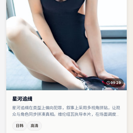
99:29
星河追缉
星河追缉在类型上偏向犯罪，叙事上采用多视角拼贴，让观
众与角色同步拼凑真相。维伦纽瓦执导本片，在场面调度与
表演节奏上保持一贯作者性，关键场次留白得当。周冬雨在
日韩
高清
片中承担叙事驱动，河正宇、宋佳分别提供反差与喜剧/悬