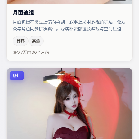
月面追缉
月面追缉在类型上偏向喜剧，叙事上采用多视角拼贴，让观
众与角色同步拼凑真相。导演朴赞郁擅长群戏与空间压迫
感，本片在视听语言上与题材形成互文。咏梅与黄渤的对手
日韩
高清
戏构成全片情感锚点，秦海璐则以细节塑造推动谜题层层揭
开。若你偏爱强类型与清晰主线，这部作品值得关注。
9.7万
90个月前
热门