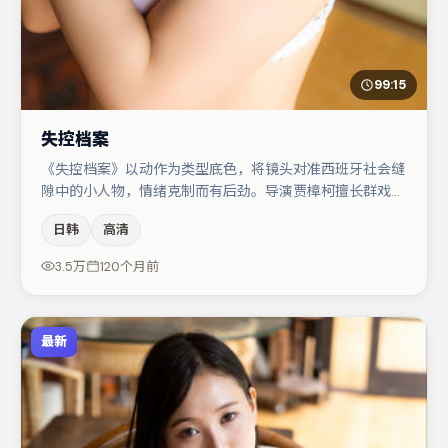
99:15
失控档案
《失控档案》以动作为类型底色，将镜头对准西班牙社会缝
隙中的小人物，情绪克制而有后劲。导演贾樟柯擅长群戏与
空间压迫感，本片在视听语言上与题材形成互文。主演阵容
日韩
高清
包括李光洁、周迅、大鹏等，角色动机前后呼应，适合喜欢
抠台词与伏笔的观众。节奏紧凑、反转有度，值得列入片
3.5万
120个月前
单。
最新