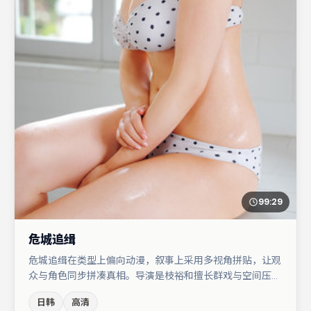
99:29
危城追缉
危城追缉在类型上偏向动漫，叙事上采用多视角拼贴，让观
众与角色同步拼凑真相。导演是枝裕和擅长群戏与空间压迫
感，本片在视听语言上与题材形成互文。周迅在片中承担叙
日韩
高清
事驱动，廖凡、沈腾分别提供反差与喜剧/悬疑调剂（视场