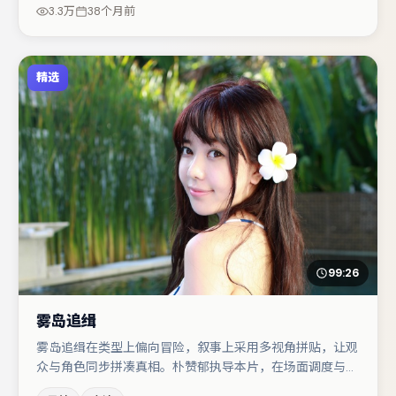
疑调剂（视场次而定）。若你偏爱强类型与清晰主线，这部
3.3万
38个月前
作品值得关注。
精选
99:26
雾岛追缉
雾岛追缉在类型上偏向冒险，叙事上采用多视角拼贴，让观
众与角色同步拼凑真相。朴赞郁执导本片，在场面调度与表
演节奏上保持一贯作者性，关键场次留白得当。沈腾与朱一