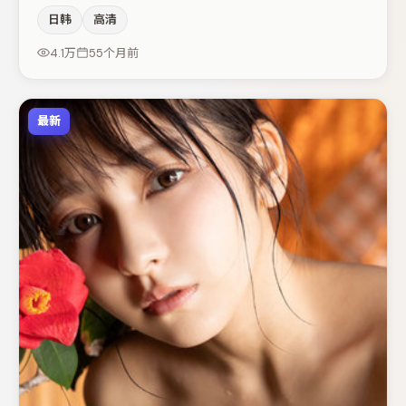
时保留人物弧光，高潮戏信息密度高但不显凌乱。主演阵容
日韩
高清
包括赵丽颖、金高银、雷佳音等，角色动机前后呼应，适合
喜欢抠台词与伏笔的观众。整体完成度较高，适合周末一口
4.1万
55个月前
气追完。
最新