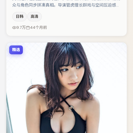
众与角色同步拼凑真相。导演管虎擅长群戏与空间压迫感，
本片在视听语言上与题材形成互文。金高银在片中承担叙事
日韩
高清
驱动，雷佳音、杨幂分别提供反差与喜剧/悬疑调剂（视场
次而定）。若你偏爱强类型与清晰主线，这部作品值得关
9.7万
44个月前
注。
精选