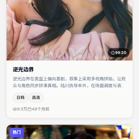
99:20
逆光边界
逆光边界在类型上偏向喜剧，叙事上采用多视角拼贴，让观
众与角色同步拼凑真相。陆川执导本片，在场面调度与表演
节奏上保持一贯作者性，关键场次留白得当。主演阵容包括
日韩
高清
金高银、木村拓哉、于和伟等，角色动机前后呼应，适合喜
欢抠台词与伏笔的观众。若你偏爱强类型与清晰主线，这部
9.5万
49个月前
作品值得关注。
热门