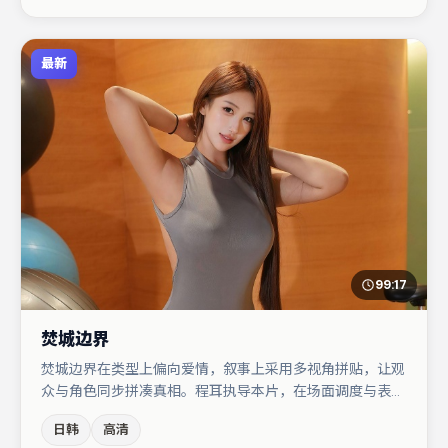
最新
99:17
焚城边界
焚城边界在类型上偏向爱情，叙事上采用多视角拼贴，让观
众与角色同步拼凑真相。程耳执导本片，在场面调度与表演
节奏上保持一贯作者性，关键场次留白得当。主演阵容包括
日韩
高清
杨幂、于和伟、黄渤等，角色动机前后呼应，适合喜欢抠台