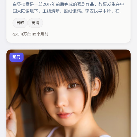
白昼档案是一部2017年前后完成的喜剧作品，故事发生在中
国大陆语境下，主线清晰、副线饱满。李安执导本片，在场
面调度与表演节奏上保持一贯作者性，关键场次留白得当。
日韩
高清
沈腾在片中承担叙事驱动，段奕宏、大鹏分别提供反差与喜
剧/悬疑调剂（视场次而定）。节奏紧凑、反转有度，值得
9.4万
115个月前
列入片单。
热门