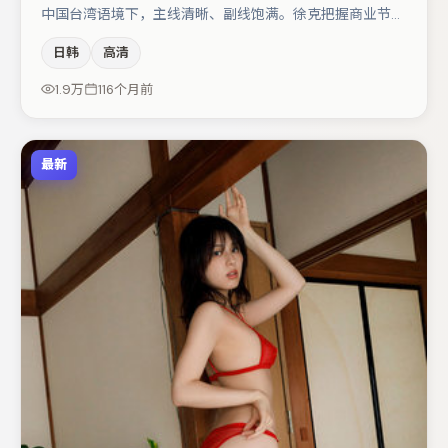
中国台湾语境下，主线清晰、副线饱满。徐克把握商业节奏
的同时保留人物弧光，高潮戏信息密度高但不显凌乱。主演
日韩
高清
阵容包括马丽、王千源、李光洁等，角色动机前后呼应，适
合喜欢抠台词与伏笔的观众。节奏紧凑、反转有度，值得列
1.9万
116个月前
入片单。
最新