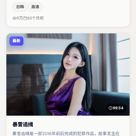
间压迫感，本片在视听语言上与题材形成互文。于和伟在片
日韩
高清
中承担叙事驱动，马丽、沈腾分别提供反差与喜剧/悬疑调
剂（视场次而定）。整体完成度较高，适合周末一口气追
5万
63个月前
完。
最新
99:34
暴雪追缉
暴雪追缉是一部2016年前后完成的犯罪作品，故事发生在