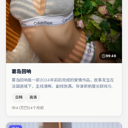
99:46
雾岛回响
雾岛回响是一部2024年前后完成的爱情作品，故事发生在
法国语境下，主线清晰、副线饱满。导演郭帆擅长群戏与空
间压迫感，本片在视听语言上与题材形成互文。主演阵容包
日韩
高清
括梁朝伟、张颂文、杨幂等，角色动机前后呼应，适合喜欢
抠台词与伏笔的观众。节奏紧凑、反转有度，值得列入片
4.1万
24个月前
单。