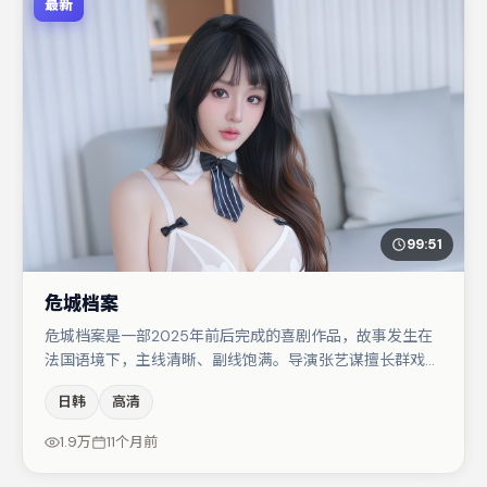
最新
99:51
危城档案
危城档案是一部2025年前后完成的喜剧作品，故事发生在
法国语境下，主线清晰、副线饱满。导演张艺谋擅长群戏与
空间压迫感，本片在视听语言上与题材形成互文。马丽在片
日韩
高清
中承担叙事驱动，朱一龙、张子枫分别提供反差与喜剧/悬
疑调剂（视场次而定）。节奏紧凑、反转有度，值得列入片
1.9万
11个月前
单。