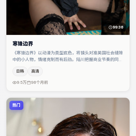
99:38
寒锋边界
《寒锋边界》以动漫为类型底色，将镜头对准英国社会缝隙
中的小人物，情绪克制而有后劲。陆川把握商业节奏的同时
保留人物弧光，高潮戏信息密度高但不显凌乱。主演阵容包
日韩
高清
括桂纶镁、肖央、刘亦菲等，角色动机前后呼应，适合喜欢
抠台词与伏笔的观众。节奏紧凑、反转有度，值得列入片
9.5万
98个月前
单。
热门