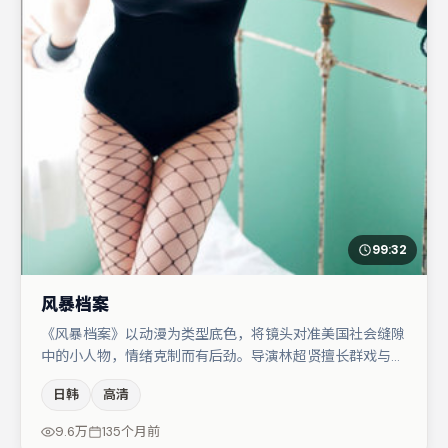
99:32
风暴档案
《风暴档案》以动漫为类型底色，将镜头对准美国社会缝隙
中的小人物，情绪克制而有后劲。导演林超贤擅长群戏与空
间压迫感，本片在视听语言上与题材形成互文。主演阵容包
日韩
高清
括桂纶镁、咏梅、大鹏等，角色动机前后呼应，适合喜欢抠
台词与伏笔的观众。若你偏爱强类型与清晰主线，这部作品
9.6万
135个月前
值得关注。