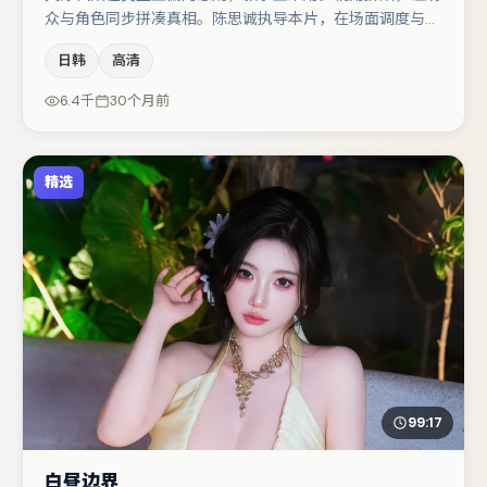
众与角色同步拼凑真相。陈思诚执导本片，在场面调度与表
演节奏上保持一贯作者性，关键场次留白得当。主演阵容包
日韩
高清
括黄渤、杨幂、李光洁等，角色动机前后呼应，适合喜欢抠
台词与伏笔的观众。节奏紧凑、反转有度，值得列入片单。
6.4千
30个月前
精选
99:17
白昼边界