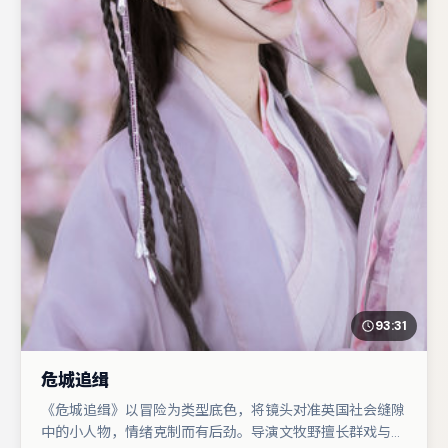
93:31
危城追缉
《危城追缉》以冒险为类型底色，将镜头对准英国社会缝隙
中的小人物，情绪克制而有后劲。导演文牧野擅长群戏与空