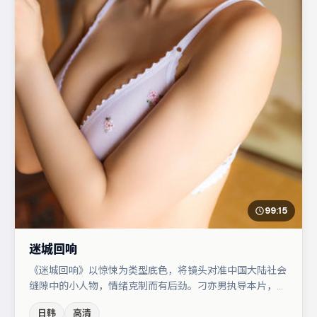
99:15
迷城回响
《迷城回响》以惊悚为类型底色，将镜头对准中国大陆社会
缝隙中的小人物，情绪克制而有后劲。刁亦男执导本片，在
场面调度与表演节奏上保持一贯作者性，关键场次留白得
日韩
高清