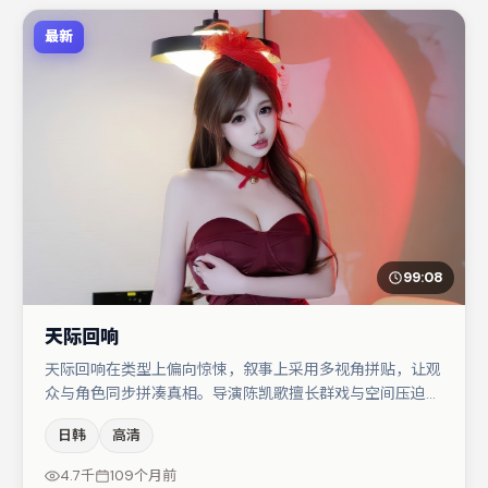
最新
99:08
天际回响
天际回响在类型上偏向惊悚，叙事上采用多视角拼贴，让观
众与角色同步拼凑真相。导演陈凯歌擅长群戏与空间压迫
感，本片在视听语言上与题材形成互文。裴斗娜与于和伟的
日韩
高清
对手戏构成全片情感锚点，任素汐则以细节塑造推动谜题层
层揭开。节奏紧凑、反转有度，值得列入片单。
4.7千
109个月前