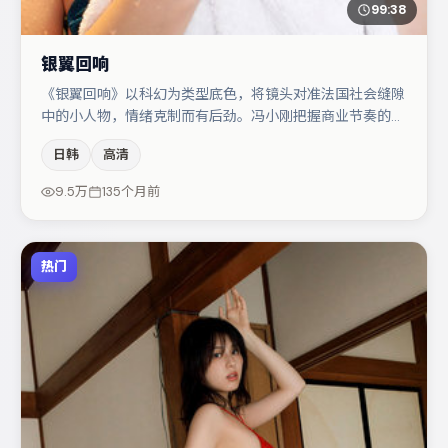
99:38
银翼回响
《银翼回响》以科幻为类型底色，将镜头对准法国社会缝隙
中的小人物，情绪克制而有后劲。冯小刚把握商业节奏的同
时保留人物弧光，高潮戏信息密度高但不显凌乱。宋佳在片
日韩
高清
中承担叙事驱动，马丽、谭卓分别提供反差与喜剧/悬疑调
剂（视场次而定）。节奏紧凑、反转有度，值得列入片单。
9.5万
135个月前
热门