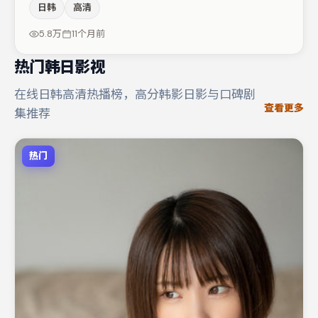
日韩
高清
包括桂纶镁、赵丽颖、王景春等，角色动机前后呼应，适合
喜欢抠台词与伏笔的观众。整体完成度较高，适合周末一口
5.8万
11个月前
气追完。
热门韩日影视
在线日韩高清热播榜，高分韩影日影与口碑剧
查看更多
集推荐
热门