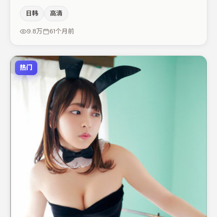
保留人物弧光，高潮戏信息密度高但不显凌乱。任素汐与亚
日韩
高清
当·德赖弗的对手戏构成全片情感锚点，弗洛伦丝·皮尤则以
细节塑造推动谜题层层揭开。若你偏爱强类型与清晰主线，
9.8万
61个月前
这部作品值得关注。
热门