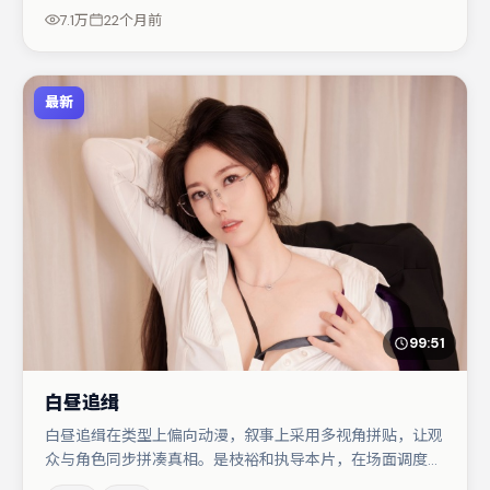
词与伏笔的观众。节奏紧凑、反转有度，值得列入片单。
7.1万
22个月前
最新
99:51
白昼追缉
白昼追缉在类型上偏向动漫，叙事上采用多视角拼贴，让观
众与角色同步拼凑真相。是枝裕和执导本片，在场面调度与
表演节奏上保持一贯作者性，关键场次留白得当。主演阵容