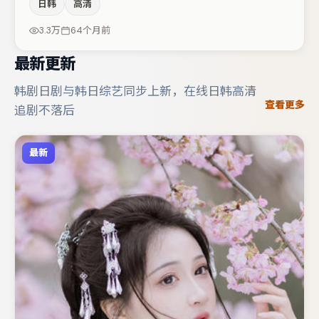
日韩
高清
当。主演阵容包括孔刘、周冬雨、河正宇等，角色动机前后
呼应，适合喜欢抠台词与伏笔的观众。节奏紧凑、反转有
3.3万
64个月前
度，值得列入片单。
最新更新
韩剧日剧与韩日综艺同步上新，在线日韩高清
查看更多
追剧不落后
最新