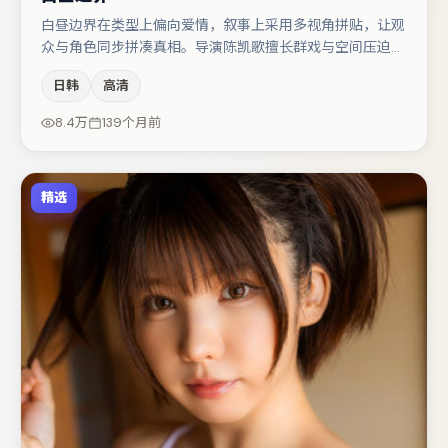
白昼边界在类型上偏向爱情，叙事上采用多视角拼贴，让观
众与角色同步拼凑真相。导演陈凯歌擅长群戏与空间压迫
感，本片在视听语言上与题材形成互文。秦海璐在片中承担
日韩
高清
叙事驱动，张译、木村拓哉分别提供反差与喜剧/悬疑调剂
（视场次而定）。节奏紧凑、反转有度，值得列入片单。
8.4万
139个月前
精选