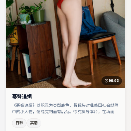
99:53
寒锋追缉
《寒锋追缉》以犯罪为类型底色，将镜头对准美国社会缝隙
中的小人物，情绪克制而有后劲。徐克执导本片，在场面调
度与表演节奏上保持一贯作者性，关键场次留白得当。梁朝
日韩
高清
伟在片中承担叙事驱动，于和伟、周冬雨分别提供反差与喜
剧/悬疑调剂（视场次而定）。节奏紧凑、反转有度，值得